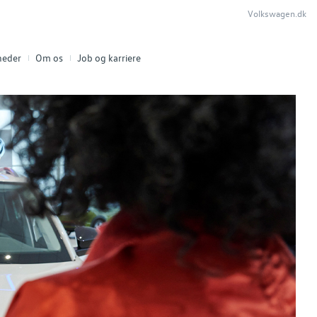
Volkswagen.dk
heder
Om os
Job og karriere