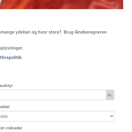
hvor mange ydelser og hvor store? Brug låneberegneren
oplysninger.
tlivspolitik
.
audstyr
kr.
iddel
id i måneder