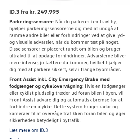
ID.3 fra kr. 249.995
ID.7 og ID.7 T
Parkeringssensorer
: Når du parkerer i en travl by,
Den nye Tigua
hjælper parkeringssensorerne dig med at undgå at
ramme andre biler eller forhindringer ved at give lyd-
Garanti
og visuelle advarsler, når du kommer tæt på noget.
Disse sensorer er placeret rundt om bilen og bruger
NYE VAREBILER
ultralyd til at opdage forhindringer. Advarslerne bliver
mere intense, jo tættere du kommer, hvilket hjælper
dig med at parkere sikkert, selv i trange byområder.
BRUGTE BILER
Front Assist inkl. City Emergency Brake med
fodgænger og cykelovervågning
: Hvis en fodgænger
VÆRKSTED
eller cyklist pludselig træder ud foran bilen i byen, vil
Front Assist advare dig og automatisk bremse for at
PLADEVÆRKST
forhindre en ulykke. Dette system bruger radar og
kameraer til at overvåge trafikken foran bilen og øger
TILBEHØR
sikkerheden betydeligt i bytrafik.
Læs mere om ID.3
RESERVEDELE