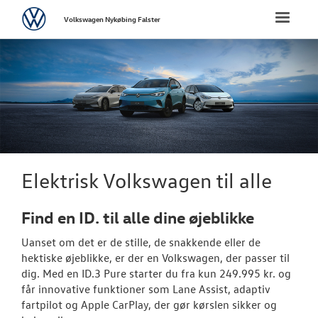
Volkswagen
Toggle
Volkswagen Nykøbing Falster
naviga
FORSIDE
NYE PERSONBI
Bestil prøvetu
Book en salgs
Elektrisk Volkswagen til alle
Byg din Volks
Find en ID. til alle dine øjeblikke
Privatleasing
Uanset om det er de stille, de snakkende eller de
Finansiering
hektiske øjeblikke, er der en
Volkswagen
, der passer til
dig. Med en ID.3 Pure starter du fra kun 249.995 kr. og
Vejen til et be
får innovative funktioner som Lane Assist, adaptiv
fartpilot og Apple CarPlay, der gør kørslen sikker og
Elektrisk Volks