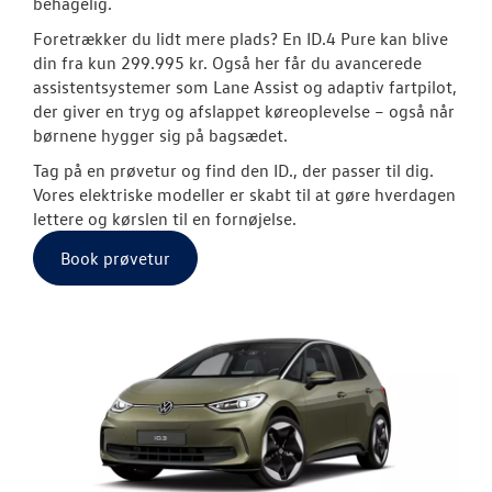
behagelig.
Foretrækker du lidt mere plads? En ID.4 Pure kan blive
Modeller
din fra kun 299.995 kr. Også her får du avancerede
assistentsystemer som Lane Assist og adaptiv fartpilot,
ID. Polo
der giver en tryg og afslappet køreoplevelse – også når
børnene hygger sig på bagsædet.
ID.3 Neo
Tag på en prøvetur og find den ID., der passer til dig.
Aktuelle kam
Vores elektriske modeller er skabt til at gøre hverdagen
lettere og kørslen til en fornøjelse.
ID.4
Book prøvetur
Pendlerleasin
ID. Cross
ID.5
T-Roc
ID. Buzz