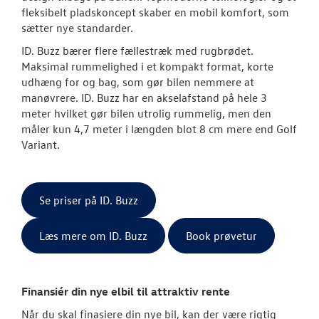
fleksibelt pladskoncept skaber en mobil komfort, som
sætter nye standarder.
ID. Buzz bærer flere fællestræk med rugbrødet.
Maksimal rummelighed i et kompakt format, korte
udhæng for og bag, som gør bilen nemmere at
manøvrere. ID. Buzz har en akselafstand på hele 3
meter hvilket gør bilen utrolig rummelig, men den
måler kun 4,7 meter i længden blot 8 cm mere end Golf
Variant.
Se priser på ID. Buzz
Læs mere om ID. Buzz
Book prøvetur
Finansiér din nye elbil til attraktiv rente
Når du skal finasiere din nye bil, kan der være rigtig