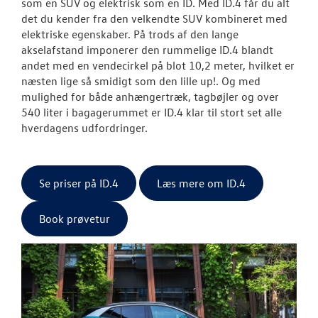
som en SUV og elektrisk som en ID. Med ID.4 får du alt
det du kender fra den velkendte SUV kombineret med
elektriske egenskaber. På trods af den lange
akselafstand imponerer den rummelige ID.4 blandt
andet med en vendecirkel på blot 10,2 meter, hvilket er
næsten lige så smidigt som den lille up!. Og med
mulighed for både anhængertræk, tagbøjler og over
540 liter i bagagerummet er ID.4 klar til stort set alle
hverdagens udfordringer.
Se priser på ID.4
Læs mere om ID.4
Book prøvetur