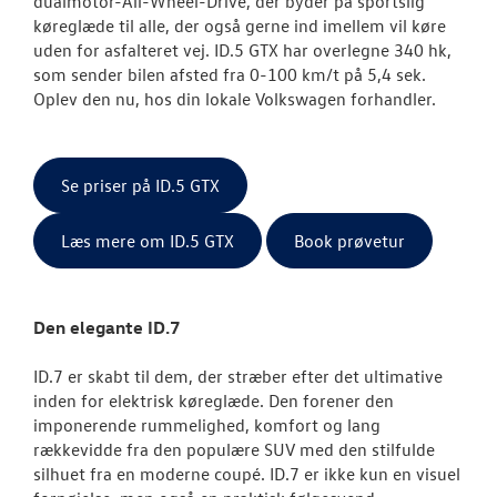
dualmotor-All-Wheel-Drive, der byder på s
portslig
køreglæde til alle, der også gerne ind imellem vil køre
uden for asfalteret vej. ID.5 GTX har overlegne 340 hk,
som sender bilen afsted fra 0-100 km/t på 5,4 sek.
Oplev den nu, hos din lokale Volkswagen forhandler.
Se priser på ID.5 GTX
Læs mere om ID.5 GTX
Book prøvetur
Den elegante ID.7
ID.7 er skabt til dem, der stræber efter det ultimative
inden for elektrisk køreglæde. Den forener den
imponerende rummelighed, komfort og lang
rækkevidde fra den populære SUV med den stilfulde
silhuet fra en moderne coupé. ID.7 er ikke kun en visuel