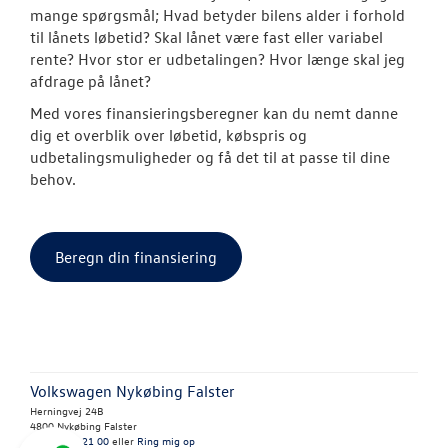
mange spørgsmål; Hvad betyder bilens alder i forhold
til lånets løbetid? Skal lånet være fast eller variabel
rente? Hvor stor er udbetalingen? Hvor længe skal jeg
afdrage på lånet?
Med vores finansieringsberegner kan du nemt danne
dig et overblik over løbetid, købspris og
udbetalingsmuligheder og få det til at passe til dine
behov.
Beregn din finansiering
Volkswagen Nykøbing Falster
Herningvej 24B
4800 Nykøbing Falster
Tlf.:
54 82 21 00
eller
Ring mig op