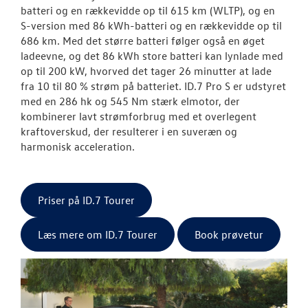
batteri og en rækkevidde op til 615 km (WLTP), og en
S-version med 86 kWh-batteri og en rækkevidde op til
686 km. Med det større batteri følger også en øget
ladeevne, og det 86 kWh store batteri kan lynlade med
op til 200 kW, hvorved det tager 26 minutter at lade
fra 10 til 80 % strøm på batteriet. ID.7 Pro S er udstyret
med en 286 hk og 545 Nm stærk elmotor, der
kombinerer lavt strømforbrug med et overlegent
kraftoverskud, der resulterer i en suveræn og
harmonisk acceleration.
Priser på ID.7 Tourer
Læs mere om ID.7 Tourer
Book prøvetur