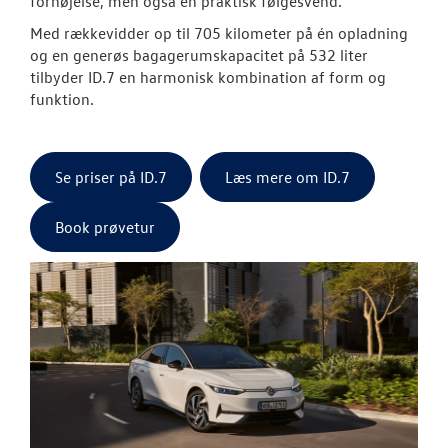
fornøjelse, men også en praktisk følgesvend.
Med rækkevidder op til 705 kilometer på én opladning
og en generøs bagagerumskapacitet på 532 liter
tilbyder ID.7 en harmonisk kombination af form og
funktion.
Se priser på ID.7
Læs mere om ID.7
Book prøvetur