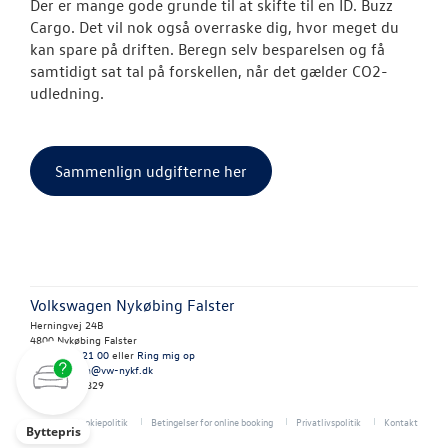
Der er mange gode grunde til at skifte til en ID. Buzz
Cargo. Det vil nok også overraske dig, hvor meget du
kan spare på driften. Beregn selv besparelsen og få
samtidigt sat tal på forskellen, når det gælder CO2-
udledning.
Sammenlign udgifterne her
Volkswagen Nykøbing Falster
Herningvej 24B
4800 Nykøbing Falster
Tlf.:
54 82 21 00
eller
Ring mig op
E-mail:
brian@vw-nykf.dk
CVR: 41814829
Cookiepolitik
Betingelser for online booking
Privatlivspolitik
Kontakt
Byttepris