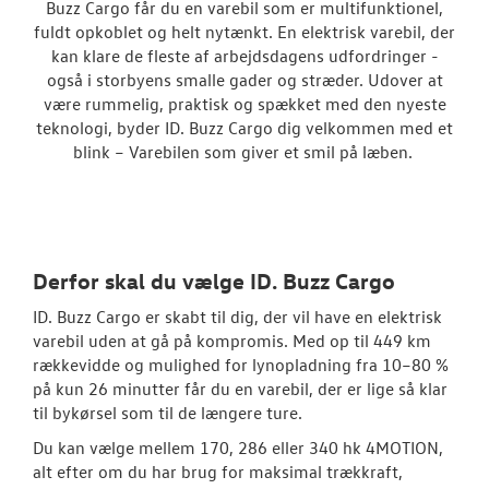
Buzz Cargo får du en varebil som er multifunktionel,
Caddy Cargo
fuldt opkoblet og helt nytænkt. En elektrisk varebil, der
kan klare de fleste af arbejdsdagens udfordringer -
Vans
også i storbyens smalle gader og stræder. Udover at
være rummelig, praktisk og spækket med den nyeste
Crafter
teknologi, byder ID. Buzz Cargo dig velkommen med et
blink – Varebilen som giver et smil på læben.
Transporter
Amarok
e-Transporte
Derfor skal du vælge ID. Buzz Cargo
Transporter 
ID. Buzz Cargo er skabt til dig, der vil have en elektrisk
varebil uden at gå på kompromis. Med op til 449 km
Book en salgs
rækkevidde og mulighed for lynopladning fra 10–80 %
på kun 26 minutter får du en varebil, der er lige så klar
Byg din Volks
til bykørsel som til de længere ture.
Garanti
Du kan vælge mellem 170, 286 eller 340 hk 4MOTION,
alt efter om du har brug for maksimal trækkraft,