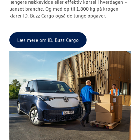
BRUGTE BILER
længere rækkevidde eller effektiv kørsel i hverdagen –
uanset branche. Og med op til 1.800 kg på krogen
klarer ID. Buzz Cargo også de tunge opgaver.
VÆRKSTED
PLADEVÆRKST
Læs mere om ID. Buzz Cargo
TILBEHØR
RESERVEDELE
NYHEDER
OM OS
JOB OG KARRI