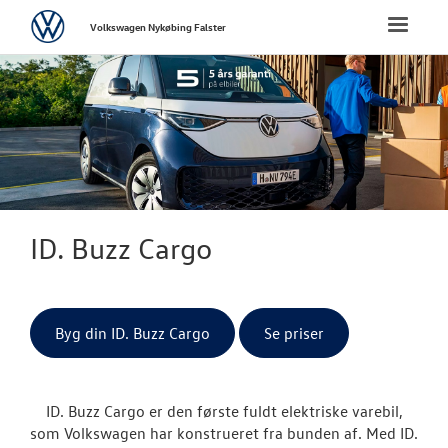
Volkswagen
Toggle
Volkswagen Nykøbing Falster
naviga
FORSIDE
NYE PERSONBI
NYE VAREBILER
ErhvervsCente
ID. Buzz Cargo
Bestil prøvetu
Finansiering
Byg din ID. Buzz Cargo
Se priser
Modeller
ID. Buzz Cargo er den første fuldt elektriske varebil,
ID. Buzz Car
som Volkswagen har konstrueret fra bunden af. Med ID.