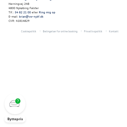
RESERVEDELE
Herningvej 24B
4800 Nykøbing Falster
Tlf.:
54 82 21 00
eller
Ring mig op
NYHEDER
E-mail:
brian@vw-nykf.dk
CVR: 41814829
OM OS
Cookiepolitik
Betingelser for online booking
Privatlivspolitik
Kontakt
JOB OG KARRI
Byttepris