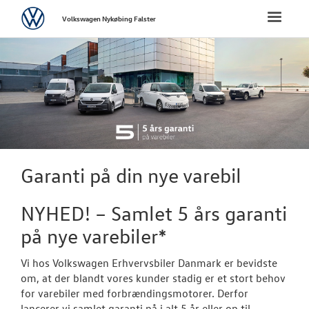
Volkswagen
Toggle
Volkswagen Nykøbing Falster
naviga
FORSIDE
NYE PERSONBI
NYE VAREBILER
ErhvervsCente
Garanti på din nye varebil
Bestil prøvetu
NYHED! – Samlet 5 års garanti
Finansiering
på nye varebiler*
Modeller
Vi hos Volkswagen Erhvervsbiler Danmark er bevidste
om, at der blandt vores kunder stadig er et stort behov
Book en salgs
for varebiler med forbrændingsmotorer. Derfor
lancerer vi samlet garanti på i alt 5 år eller op til