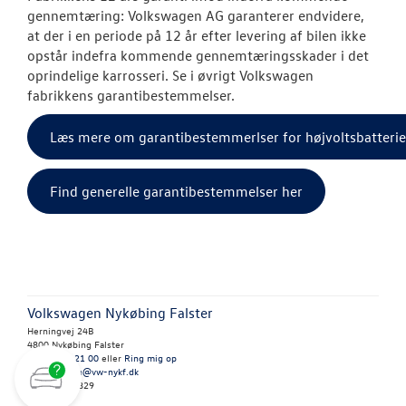
gennemtæring:
Volkswagen
AG garanterer endvidere,
at der i en periode på 12 år efter levering af bilen ikke
opstår indefra kommende gennemtæringsskader i det
oprindelige karrosseri. Se i øvrigt Volkswagen
fabrikkens garantibestemmelser.
Læs mere om garantibestemmerlser for højvoltsbatterie
Find generelle garantibestemmelser her
Volkswagen Nykøbing Falster
Herningvej 24B
4800 Nykøbing Falster
Tlf.:
54 82 21 00
eller
Ring mig op
E-mail:
brian@vw-nykf.dk
CVR: 41814829