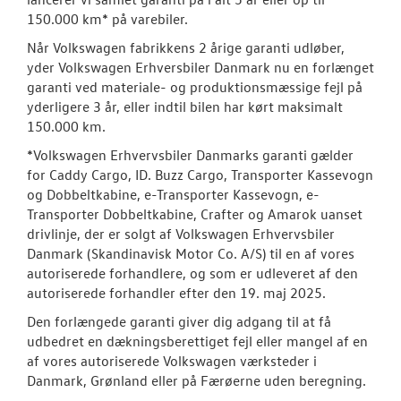
Byg din Volks
150.000 km* på varebiler.
Garanti
Når Volkswagen fabrikkens 2 årige garanti udløber,
yder Volkswagen Erhversbiler Danmark nu en forlænget
garanti ved materiale- og produktionsmæssige fejl på
BRUGTE BILER
yderligere 3 år, eller indtil bilen har kørt maksimalt
150.000 km.
VÆRKSTED
*Volkswagen Erhvervsbiler Danmarks garanti gælder
for Caddy Cargo, ID. Buzz Cargo, Transporter Kassevogn
PLADEVÆRKST
og Dobbeltkabine, e-Transporter Kassevogn, e-
Transporter Dobbeltkabine, Crafter og Amarok uanset
TILBEHØR
drivlinje, der er solgt af Volkswagen Erhvervsbiler
Danmark (Skandinavisk Motor Co. A/S) til en af vores
autoriserede forhandlere, og som er udleveret af den
RESERVEDELE
autoriserede forhandler efter den 19. maj 2025.
Den forlængede garanti giver dig adgang til at få
NYHEDER
udbedret en dækningsberettiget fejl eller mangel af en
af vores autoriserede Volkswagen værksteder i
OM OS
Danmark, Grønland eller på Færøerne uden beregning.