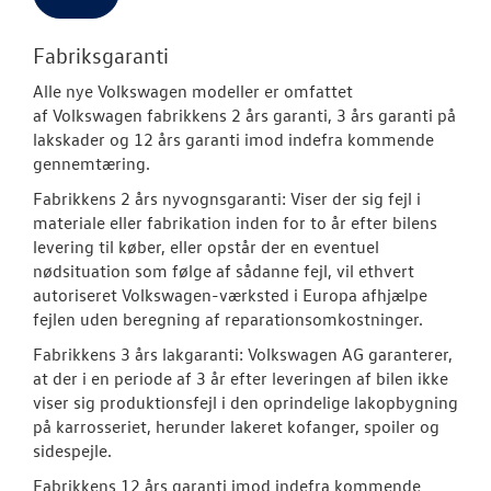
Fabriksgaranti
Alle nye
Volkswagen
modeller er omfattet
af
Volkswagen
fabrikkens 2 års garanti, 3 års garanti på
lakskader og 12 års garanti imod indefra kommende
gennemtæring.
Fabrikkens 2 års nyvognsgaranti:
Viser der sig fejl i
materiale eller fabrikation inden for to år efter bilens
levering til køber, eller opstår der en eventuel
nødsituation som følge af sådanne fejl, vil ethvert
autoriseret
Volkswagen
-værksted i Europa afhjælpe
fejlen uden beregning af reparationsomkostninger.
Fabrikkens 3 års lakgaranti:
Volkswagen
AG garanterer,
at der i en periode af 3 år efter leveringen af bilen ikke
viser sig produktionsfejl i den oprindelige lakopbygning
på karrosseriet, herunder lakeret kofanger, spoiler og
sidespejle.
Fabrikkens 12 års garanti imod indefra kommende