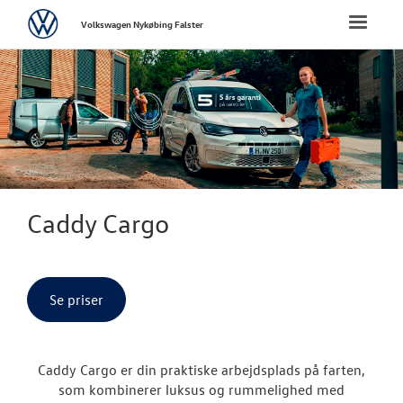
Volkswagen
Toggle
Volkswagen Nykøbing Falster
naviga
FORSIDE
NYE PERSONBI
NYE VAREBILER
ErhvervsCente
Caddy Cargo
Bestil prøvetu
Finansiering
Se priser
Modeller
Caddy Cargo er din praktiske arbejdsplads på farten,
ID. Buzz Car
som kombinerer luksus og rummelighed med