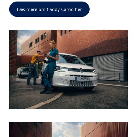
BRUGTE BILER
Læs mere om Caddy Cargo her
VÆRKSTED
PLADEVÆRKST
TILBEHØR
RESERVEDELE
NYHEDER
OM OS
JOB OG KARRI