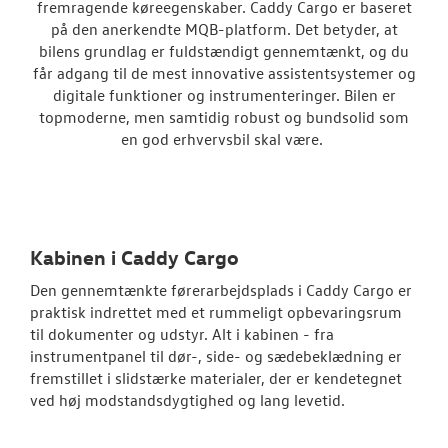
fremragende køreegenskaber. Caddy Cargo er baseret
Caddy Cargo
på den anerkendte MQB-platform. Det betyder, at
bilens grundlag er fuldstændigt gennemtænkt, og du
Vans
får adgang til de mest innovative assistentsystemer og
digitale funktioner og instrumenteringer. Bilen er
Crafter
topmoderne, men samtidig robust og bundsolid som
en god erhvervsbil skal være.
Transporter
Amarok
e-Transporte
Kabinen i Caddy Cargo
Transporter 
Den gennemtænkte førerarbejdsplads i Caddy Cargo er
praktisk indrettet med et rummeligt opbevaringsrum
Book en salgs
til dokumenter og udstyr. Alt i kabinen - fra
instrumentpanel til dør-, side- og sædebeklædning er
Byg din Volks
fremstillet i slidstærke materialer, der er kendetegnet
ved høj modstandsdygtighed og lang levetid.
Garanti