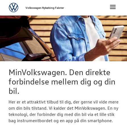
Volkswagen
Toggle
Volkswagen Nykøbing Falster
naviga
FORSIDE
NYE PERSONBI
NYE VAREBILER
BRUGTE BILER
MinVolkswagen. Den direkte
forbindelse mellem dig og din
VÆRKSTED
bil.
Bestil tid på 
Her er et attraktivt tilbud til dig, der gerne vil vide mere
om din bils tilstand. Vi kalder det MinVolkswagen. En ny
Hjulskifte
teknologi, der forbinder dig med din bil via et lille stik
bag instrumentbordet og en app på din smartphone.
Koncepter og 