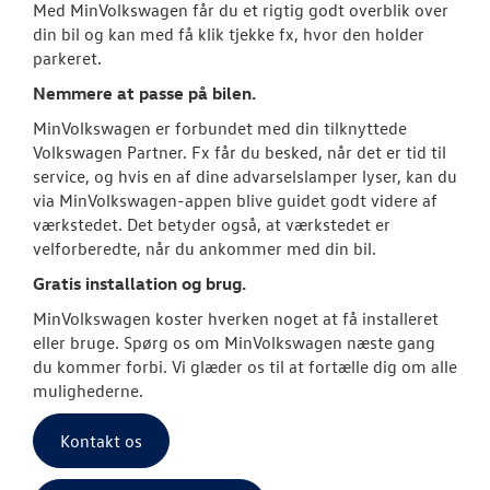
Med MinVolkswagen får du et rigtig godt overblik over
Softwareopda
din bil og kan med få klik tjekke fx, hvor den holder
parkeret.
VW Connect
Nemmere at passe på bilen.
Volkswagen Se
MinVolkswagen er forbundet med din tilknyttede
Volkswagen Partner. Fx får du besked, når det er tid til
MinVolkswage
service, og hvis en af dine advarselslamper lyser, kan du
via MinVolkswagen-appen blive guidet godt videre af
Kontrol af uds
værkstedet. Det betyder også, at værkstedet er
velforberedte, når du ankommer med din bil.
Service Cam
Gratis installation og brug.
Serviceabonn
MinVolkswagen koster hverken noget at få installeret
eller bruge. Spørg os om MinVolkswagen næste gang
Volkswagen Er
du kommer forbi. Vi glæder os til at fortælle dig om alle
Service 5+
mulighederne.
Rustbeskyttel
Kontakt os
Velkomstpakke 