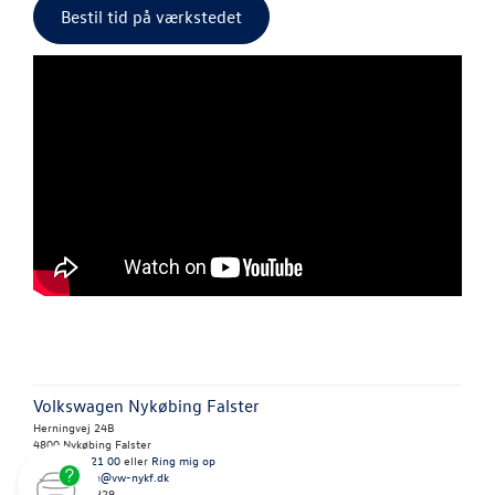
Bestil tid på værkstedet
Autoriseret V
Brugtbilsattes
PLADEVÆRKST
TILBEHØR
RESERVEDELE
NYHEDER
OM OS
Volkswagen Nykøbing Falster
JOB OG KARRI
Herningvej 24B
4800 Nykøbing Falster
Tlf.:
54 82 21 00
eller
Ring mig op
E-mail:
brian@vw-nykf.dk
CVR: 41814829