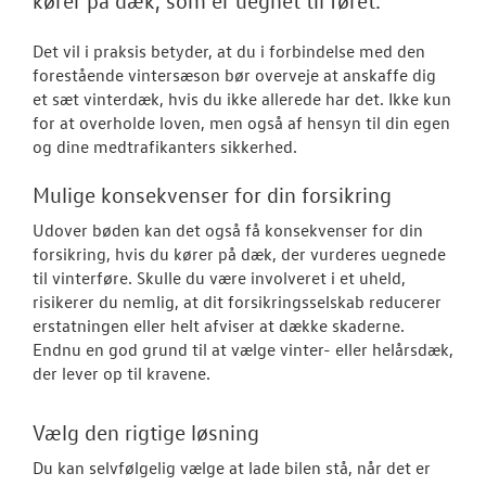
RESERVEDELE
Det vil i praksis betyder, at du i forbindelse med den
NYHEDER
forestående vintersæson bør overveje at anskaffe dig
et sæt vinterdæk, hvis du ikke allerede har det. Ikke kun
Tilmeld dig V
for at overholde loven, men også af hensyn til din egen
Danmarks nyh
og dine medtrafikanters sikkerhed.
Aktuelt
Mulige konsekvenser for din forsikring
Ud
over bøden kan det også få konsekvenser for din
OM OS
forsikring, hvis du kører på dæk, der vurderes uegnede
til vinterføre. Skulle du være involveret i et uheld,
JOB OG KARRI
risikerer du nemlig, at dit forsikringsselskab reducerer
erstatningen eller helt afviser at dække skaderne.
Endnu en god grund til at vælge vinter- eller helårsdæk,
der lever op til kravene.
Vælg den rigtige løsning
Du kan selvfølgelig vælge at lade bilen stå, når det er