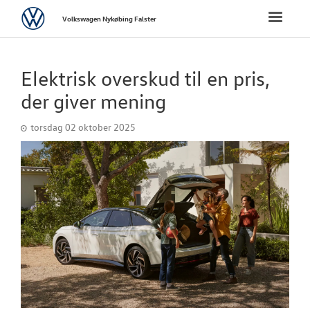
Volkswagen
Toggle
Volkswagen Nykøbing Falster
naviga
FORSIDE
Elektrisk overskud til en pris,
NYE PERSONBI
der giver mening
torsdag 02 oktober 2025
NYE VAREBILER
BRUGTE BILER
VÆRKSTED
PLADEVÆRKST
TILBEHØR