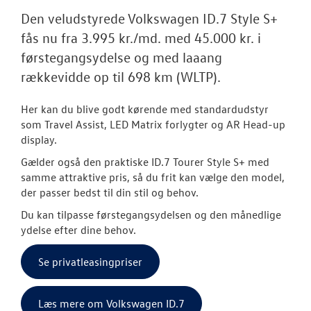
RESERVEDELE
Den veludstyrede Volkswagen ID.7 Style S+
fås nu fra 3.995 kr./md. med 45.000 kr. i
NYHEDER
førstegangsydelse og med laaang
Tilmeld dig V
rækkevidde op til 698 km (WLTP).
Danmarks nyh
Her kan du blive godt kørende med standardudstyr
Aktuelt
som Travel Assist
, LED Matrix forlygter og AR Head-up
display.
OM OS
Gælder også den praktiske ID.7 Tourer Style S+ med
samme attraktive pris, så du frit kan vælge den model,
JOB OG KARRI
der passer bedst til din stil og behov.
Du kan tilpasse førstegangsydelsen og den månedlige
ydelse efter dine behov.
Se privatleasingpriser
Læs mere om Volkswagen ID.7